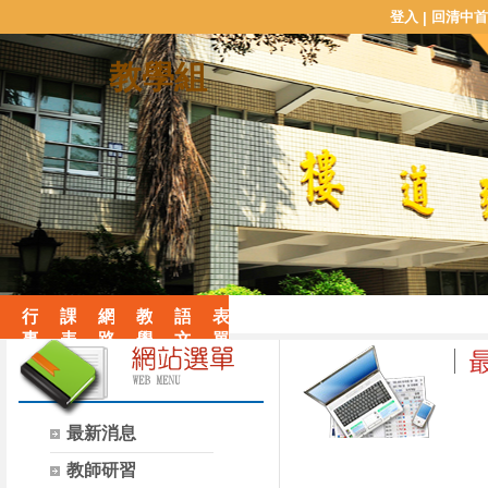
登入
回清中首
|
教學組
行
課
網
教
語
表
事
表
路
學
文
單
曆
查
系
特
藝
下
詢
統
色
能
載
與
活
競
平
動
賽
最新消息
時間
台
教師研習